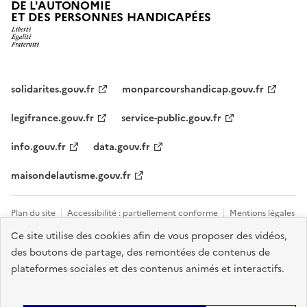
DE L'AUTONOMIE
ET DES PERSONNES HANDICAPÉES
solidarites.gouv.fr
monparcourshandicap.gouv.fr
legifrance.gouv.fr
service-public.gouv.fr
info.gouv.fr
data.gouv.fr
maisondelautisme.gouv.fr
Plan du site
Accessibilité : partiellement conforme
Mentions légales
Ce site utilise des cookies afin de vous proposer des vidéos,
Données personnelles et cookies
Nous contacter
Gestion des
des boutons de partage, des remontées de contenus de
cookies
plateformes sociales et des contenus animés et interactifs.
Sauf mention explicite de propriété intellectuelle détenue par des tiers,
les contenus de ce site sont proposés sous
licence etalab-2.0
.