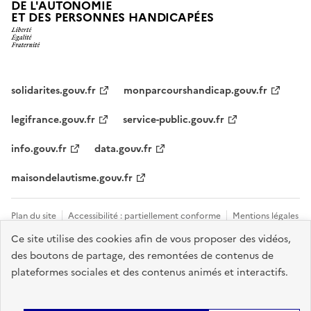
DE L'AUTONOMIE
ET DES PERSONNES HANDICAPÉES
solidarites.gouv.fr
monparcourshandicap.gouv.fr
legifrance.gouv.fr
service-public.gouv.fr
info.gouv.fr
data.gouv.fr
maisondelautisme.gouv.fr
Plan du site
Accessibilité : partiellement conforme
Mentions légales
Ce site utilise des cookies afin de vous proposer des vidéos,
Données personnelles et cookies
Nous contacter
Gestion des
des boutons de partage, des remontées de contenus de
cookies
plateformes sociales et des contenus animés et interactifs.
Sauf mention explicite de propriété intellectuelle détenue par des tiers,
les contenus de ce site sont proposés sous
licence etalab-2.0
.