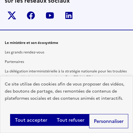
sur les réseaux sociaux
Twitter-x
facebook
youtube
linkedin
Le ministère et son écosystème
Les grands rendez-vous
Partenaires
La délégation interministérielle à la stratégie nationale pour les troubles
du neurodéveloppement : autisme, Dys, TDAH, TDI
Ce site utilise des cookies afin de vous proposer des vidéos,
La délégation interministérielle à l'accessibilité
des boutons de partage, des remontées de contenus de
plateformes sociales et des contenus animés et interactifs.
Les politiques publiques
Accessibilité universelle
Tout accepter
Tout refuser
Soutenir les aidants
Personnaliser
Coronavirus