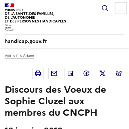
Panneau de gestion des cookies
Recherc
MINISTÈRE
DE LA SANTÉ, DES FAMILLES,
DE L'AUTONOMIE
ET DES PERSONNES HANDICAPÉES
handicap.gouv.fr
Voir le fil d'Ariane
Imprimer
Courriel
Linkedin
Facebook
Twitter
B
Discours des Voeux de
Sophie Cluzel aux
membres du CNCPH