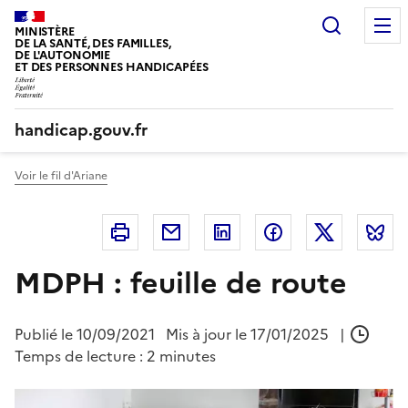
Panneau de gestion des cookies
Recherc
MINISTÈRE
DE LA SANTÉ, DES FAMILLES,
DE L'AUTONOMIE
ET DES PERSONNES HANDICAPÉES
handicap.gouv.fr
Voir le fil d'Ariane
Imprimer
Courriel
Linkedin
Facebook
Twitter
B
MDPH : feuille de route
Publié le
10/09/2021
Mis à jour le 17/01/2025
|
Temps de lecture : 2 minutes