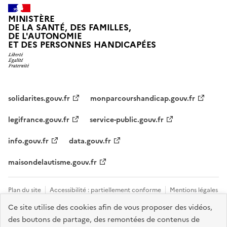
MINISTÈRE
DE LA SANTÉ, DES FAMILLES,
DE L'AUTONOMIE
ET DES PERSONNES HANDICAPÉES
solidarites.gouv.fr
monparcourshandicap.gouv.fr
legifrance.gouv.fr
service-public.gouv.fr
info.gouv.fr
data.gouv.fr
maisondelautisme.gouv.fr
Plan du site
Accessibilité : partiellement conforme
Mentions légales
Ce site utilise des cookies afin de vous proposer des vidéos,
Données personnelles et cookies
Nous contacter
Gestion des
des boutons de partage, des remontées de contenus de
cookies