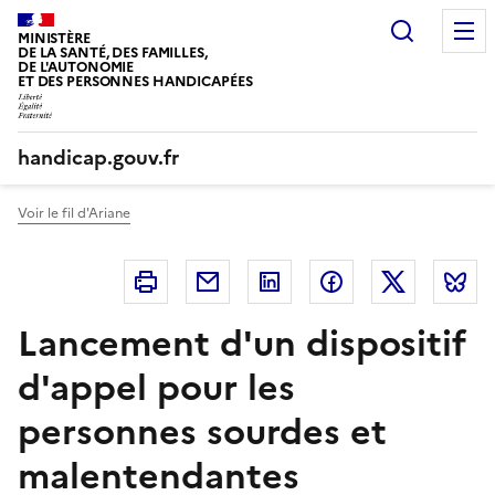
Panneau de gestion des cookies
Recherc
MINISTÈRE
DE LA SANTÉ, DES FAMILLES,
DE L'AUTONOMIE
ET DES PERSONNES HANDICAPÉES
handicap.gouv.fr
Voir le fil d'Ariane
Imprimer
Courriel
Linkedin
Facebook
Twitter
B
Lancement d'un dispositif
d'appel pour les
personnes sourdes et
malentendantes