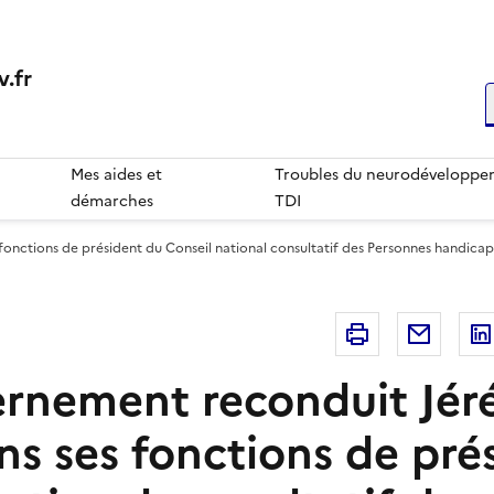
.fr
R
Mes aides et
Troubles du neurodéveloppem
démarches
TDI
onctions de président du Conseil national consultatif des Personnes handica
Imprimer
Courri
rnement reconduit Jér
ns ses fonctions de pré