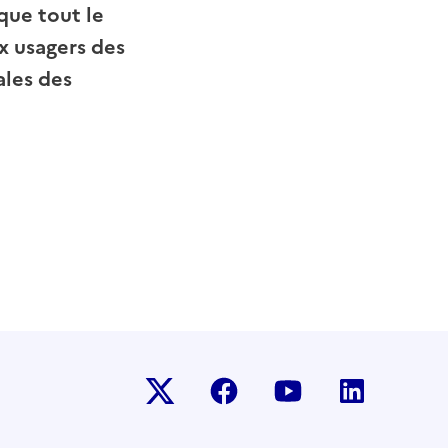
que tout le
x usagers des
les des
Twitter-x
facebook
youtube
linkedin