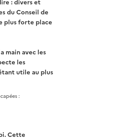
re : divers et
es du Conseil de
 plus forte place
la main avec les
ecte les
tant utile au plus
icapées :
bi. Cette