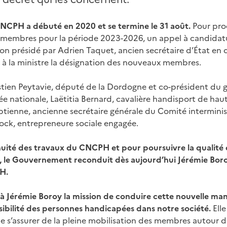
NCPH a débuté en 2020 et se termine le 31 août.
Pour pro
membres pour la période 2023-2026, un appel à candidatur
on présidé par Adrien Taquet, ancien secrétaire d’État en 
a à la ministre la désignation des nouveaux membres.
tien Peytavie, député de la Dordogne et co-président du 
 nationale, Laëtitia Bernard, cavalière handisport de haut
ptienne, ancienne secrétaire générale du Comité intermini
ck, entrepreneure sociale engagée.
inuité des travaux du CNCPH et pour poursuivre la qualité 
 le Gouvernement reconduit dès aujourd’hui Jérémie Boro
PH.
 à Jérémie Boroy la mission de conduire cette nouvelle ma
visibilité des personnes handicapées dans notre société.
Ell
s’assurer de la pleine mobilisation des membres autour de