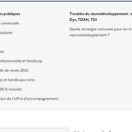
es publiques
Troubles du neurodéveloppement : a
Dys, TDAH, TDI
é universelle
Quelle stratégie nationale pour les t
 aidants
neurodéveloppement ?
ive
ofessionnelle et handicap
lle de route 2022
p et handicaps rares
00 % inclusifs
ion de l'offre d'accompagnement