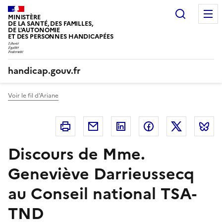
Panneau de gestion des cookies
Recherc
MINISTÈRE
DE LA SANTÉ, DES FAMILLES,
DE L'AUTONOMIE
ET DES PERSONNES HANDICAPÉES
handicap.gouv.fr
Voir le fil d'Ariane
Imprimer
Courriel
Linkedin
Facebook
Twitter
B
Discours de Mme.
Geneviève Darrieussecq
au Conseil national TSA-
TND