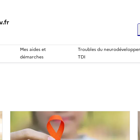
.fr
R
Mes aides et
Troubles du neurodéveloppem
démarches
TDI