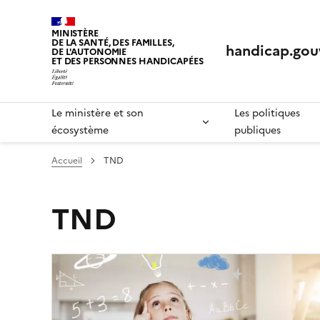
Panneau de gestion des cookies
MINISTÈRE
DE LA SANTÉ, DES FAMILLES,
handicap.gouv
DE L'AUTONOMIE
ET DES PERSONNES HANDICAPÉES
Le ministère et son
Les politiques
écosystème
publiques
Accueil
TND
TND